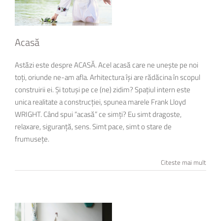
Acasă
Astăzi este despre ACASĂ. Acel acasă care ne unește pe noi
toți, oriunde ne-am afla. Arhitectura își are rădăcina în scopul
construirii ei. Și totuși pe ce (ne) zidim? Spațiul intern este
unica realitate a construcției, spunea marele Frank Lloyd
WRIGHT. Când spui “acasă” ce simți? Eu simt dragoste,
relaxare, siguranță, sens. Simt pace, simt o stare de
frumusețe.
Citeste mai mult