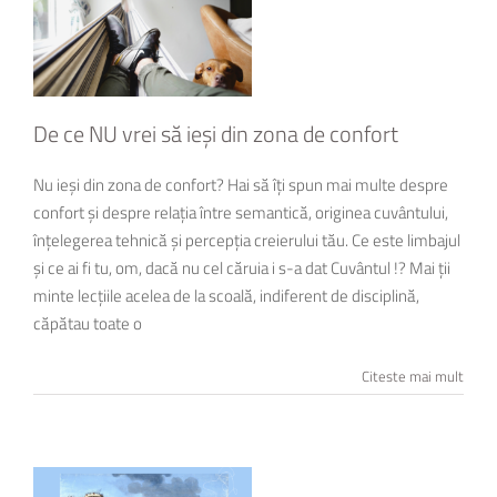
De ce NU vrei să ieși din zona de confort
Nu ieși din zona de confort? Hai să îți spun mai multe despre
confort și despre relația între semantică, originea cuvântului,
înțelegerea tehnică și percepția creierului tău. Ce este limbajul
și ce ai fi tu, om, dacă nu cel căruia i s-a dat Cuvântul !? Mai ții
minte lecțiile acelea de la scoală, indiferent de disciplină,
căpătau toate o
Citeste mai mult