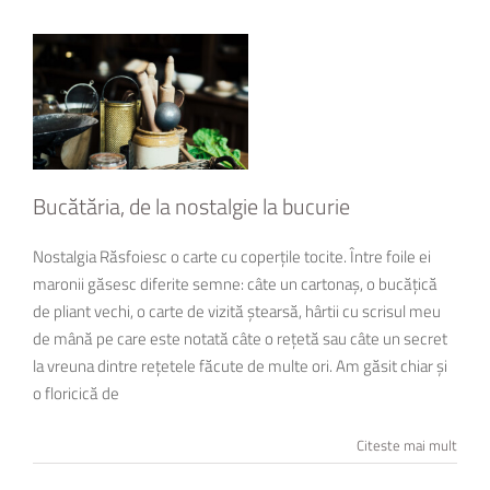
Bucătăria, de la nostalgie la bucurie
Nostalgia Răsfoiesc o carte cu coperțile tocite. Între foile ei
maronii găsesc diferite semne: câte un cartonaș, o bucățică
de pliant vechi, o carte de vizită ștearsă, hârtii cu scrisul meu
de mână pe care este notată câte o rețetă sau câte un secret
la vreuna dintre rețetele făcute de multe ori. Am găsit chiar și
o floricică de
Citeste mai mult