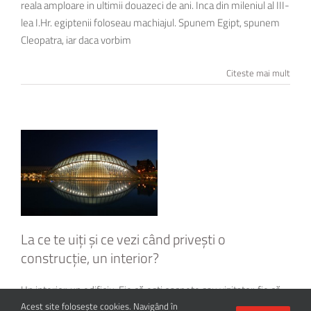
reala amploare in ultimii douazeci de ani. Inca din mileniul al III-
lea I.Hr. egiptenii foloseau machiajul. Spunem Egipt, spunem
Cleopatra, iar daca vorbim
Citeste mai mult
La ce te uiți și ce vezi când privești o
construcție, un interior?
Un interior, un edificiu. Fie că ești oaspete sau vizitator, fie că
Acest site foloseşte cookies. Navigând în
dorești să investești într-unul pentru tine, este nevoie să