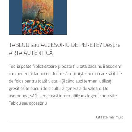
TABLOU sau ACCESORIU DE PERETE? Despre
ARTA AUTENTICĂ
Teoria poate fi plictisitoare și poate fi uitată dacă nu îi asociem
o experiență. Iar noi ne dorim să reții niște lucruri care să îți fie
de folos pentru toată viața. :) Și când auzi termeni utilizați
greșit să te bucuri de o cultură generală de valoare. De
asemenea, să îți servească informațiile în alegerile potrivite.
Tablou sau accesoriu
Citeste mai mult