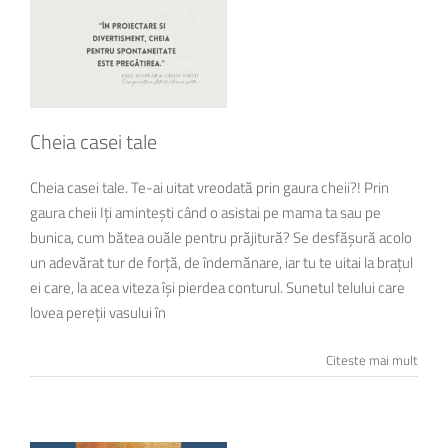
Cheia casei tale
Cheia casei tale. Te-ai uitat vreodată prin gaura cheii?! Prin
gaura cheii Iți amintești când o asistai pe mama ta sau pe
bunica, cum bătea ouăle pentru prăjitură? Se desfășură acolo
un adevărat tur de forță, de îndemănare, iar tu te uitai la brațul
ei care, la acea viteza își pierdea conturul. Sunetul telului care
lovea pereții vasului în
Citeste mai mult