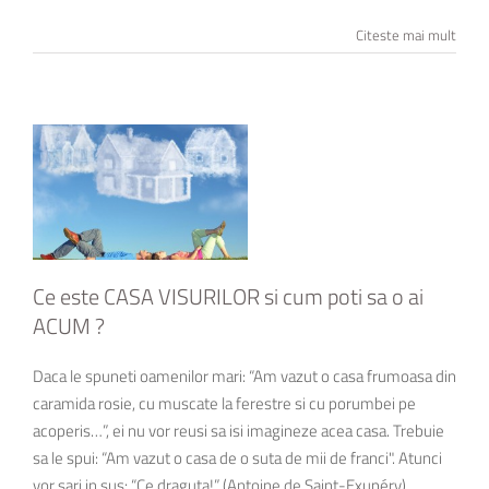
Citeste mai mult
Ce este CASA VISURILOR si cum poti sa o ai
ACUM ?
Daca le spuneti oamenilor mari: “Am vazut o casa frumoasa din
caramida rosie, cu muscate la ferestre si cu porumbei pe
acoperis…”, ei nu vor reusi sa isi imagineze acea casa. Trebuie
sa le spui: “Am vazut o casa de o suta de mii de franci". Atunci
vor sari in sus: “Ce draguta!” (Antoine de Saint-Exupéry)