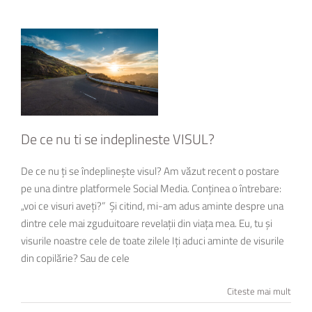
De ce nu ti se indeplineste VISUL?
De ce nu ți se îndeplinește visul? Am văzut recent o postare
pe una dintre platformele Social Media. Conținea o întrebare:
„voi ce visuri aveți?” Și citind, mi-am adus aminte despre una
dintre cele mai zguduitoare revelații din viața mea. Eu, tu și
visurile noastre cele de toate zilele Iți aduci aminte de visurile
din copilărie? Sau de cele
Citeste mai mult