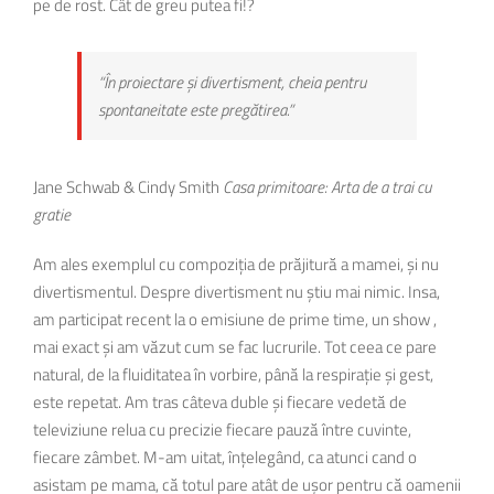
pe de rost. Cât de greu putea fi!?
“În proiectare și divertisment, cheia pentru
spontaneitate este pregătirea.”
Jane Schwab & Cindy Smith
Casa primitoare: Arta de a trai cu
gratie
Am ales exemplul cu compoziția de prăjitură a mamei, și nu
divertismentul. Despre divertisment nu știu mai nimic. Insa,
am participat recent la o emisiune de prime time, un show ,
mai exact și am văzut cum se fac lucrurile. Tot ceea ce pare
natural, de la fluiditatea în vorbire, până la respirație și gest,
este repetat. Am tras câteva duble și fiecare vedetă de
televiziune relua cu precizie fiecare pauză între cuvinte,
fiecare zâmbet. M-am uitat, înțelegând, ca atunci cand o
asistam pe mama, că totul pare atât de ușor pentru că oamenii