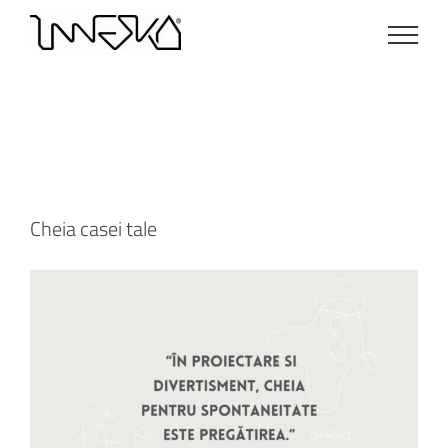
Skip
to
content
Cheia casei tale
Cheia casei tale
View
Larger
Image