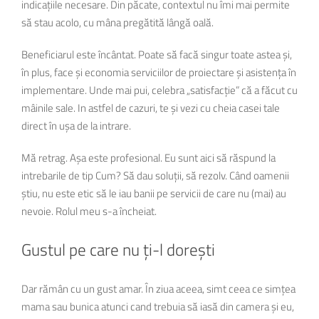
indicațiile necesare. Din păcate, contextul nu îmi mai permite
să stau acolo, cu mâna pregătită lângă oală.
Beneficiarul este încântat. Poate să facă singur toate astea și,
în plus, face și economia serviciilor de proiectare și asistența în
implementare. Unde mai pui, celebra „satisfacție” că a făcut cu
mâinile sale. In astfel de cazuri, te și vezi cu cheia casei tale
direct în ușa de la intrare.
Mă retrag. Așa este profesional. Eu sunt aici să răspund la
intrebarile de tip Cum? Să dau soluții, să rezolv. Când oamenii
știu, nu este etic să le iau banii pe servicii de care nu (mai) au
nevoie. Rolul meu s-a încheiat.
Gustul pe care nu ți-l dorești
Dar rămân cu un gust amar. În ziua aceea, simt ceea ce simțea
mama sau bunica atunci cand trebuia să iasă din camera și eu,