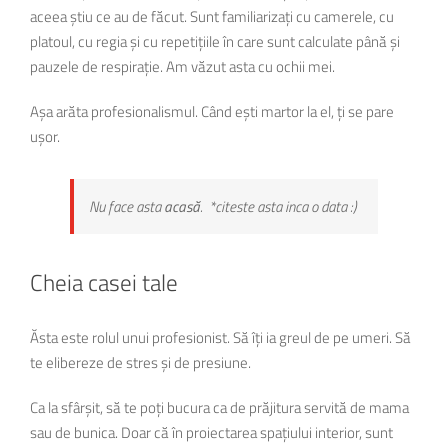
aceea știu ce au de făcut. Sunt familiarizați cu camerele, cu
platoul, cu regia și cu repetițiile în care sunt calculate până și
pauzele de respirație. Am văzut asta cu ochii mei.
Așa arăta profesionalismul. Când ești martor la el, ți se pare
ușor.
Nu face asta
acasă
. *
citeste asta inca o data
:)
Cheia casei tale
Ăsta este rolul unui profesionist. Să îți ia greul de pe umeri. Să
te elibereze de stres și de presiune.
Ca la sfârșit, să te poți bucura ca de prăjitura servită de mama
sau de bunica. Doar că în proiectarea spațiului interior, sunt