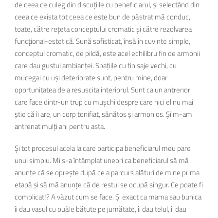
de ceea ce culeg din discuțiile cu beneficiarul, și selectând din
ceea ce exista tot ceea ce este bun de păstrat mă conduc,
toate, către rețeta conceptului cromatic și către rezolvarea
funcțional-estetică. Sună sofisticat, însă în cuvinte simple,
conceptul cromatic, de pildă, este acel echilibru fin de armonii
care dau gustul ambianței. Spațiile cu finisaje vechi, cu
mucegai cu uși deteriorate sunt, pentru mine, doar
oportunitatea de a resuscita interiorul. Sunt ca un antrenor
care face dintr-un trup cu mușchi despre care nici el nu mai
știe că îi are, un corp tonifiat, sănătos și armonios. Și m-am
antrenat mulți ani pentru asta.
Și tot procesul acela la care participa beneficiarul meu pare
unul simplu. Mi s-a întâmplat uneori ca beneficiarul să mă
anunțe că se oprește după ce a parcurs alături de mine prima
etapă și să mă anunțe că de restul se ocupă singur. Ce poate fi
complicat!? A văzut cum se face. Și exact ca mama sau bunica
îi dau vasul cu ouăle bătute pe jumătate, îi dau telul, îi dau