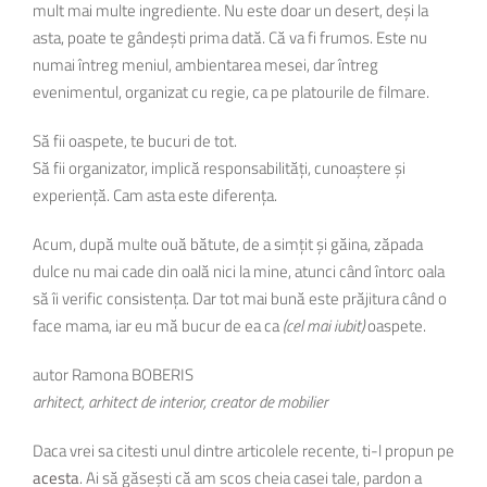
mult mai multe ingrediente. Nu este doar un desert, deși la
asta, poate te gândești prima dată. Că va fi frumos. Este nu
numai întreg meniul, ambientarea mesei, dar întreg
evenimentul, organizat cu regie, ca pe platourile de filmare.
Să fii oaspete, te bucuri de tot.
Să fii organizator, implică responsabilități, cunoaștere și
experiență. Cam asta este diferența.
Acum, după multe ouă bătute, de a simțit și găina, zăpada
dulce nu mai cade din oală nici la mine, atunci când întorc oala
să îi verific consistența. Dar tot mai bună este prăjitura când o
face mama, iar eu mă bucur de ea ca
(cel mai iubit)
oaspete.
autor Ramona BOBERIS
arhitect, arhitect de interior, creator de mobilier
Daca vrei sa citesti unul dintre articolele recente, ti-l propun pe
acesta
. Ai să găsești că am scos cheia casei tale, pardon a