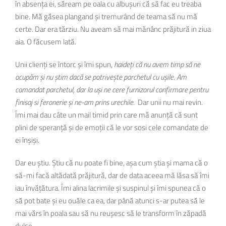
în absența ei, săream pe oala cu albușuri că să fac eu treaba
bine. Mă găsea plangand și tremurând de teama să nu mă
certe. Dar era tărziu. Nu aveam să mai mănânc prăjitură in ziua
aia. O făcusem lată.
Unii clienți se întorc și îmi spun
, haideți că nu avem timp să ne
ocupăm și nu știm dacă se potrivește parchetul cu ușile. Am
comandat parchetul, dar la uși ne cere furnizorul confirmare pentru
finisaj si feronerie și ne-am prins urechile.
Dar unii nu mai revin.
Îmi mai dau câte un mail timid prin care mă anunță că sunt
plini de speranță și de emoții că le vor sosi cele comandate de
ei înșiși.
Dar eu știu. Știu că nu poate fi bine, așa cum știa și mama că o
să-mi facă altădată prăjitură, dar de data aceea mă lăsa să îmi
iau învățătura. Îmi alina lacrimile și suspinul și îmi spunea că o
să pot bate și eu ouăle ca ea, dar până atunci s-ar putea să le
mai vărs în poala sau să nu reușesc să le transform în zăpadă
dulce.