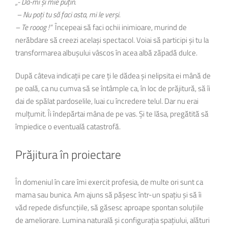
„- Dă-mi și mie puțin.
– Nu poți tu să faci asta, mi le verși.
– Te rooog !”
Începeai să faci ochii inimioare, murind de
nerăbdare să creezi același spectacol. Voiai să participi și tu la
transformarea albușului vâscos în acea albă zăpadă dulce.
După câteva indicații pe care ți le dădea și nelipsita ei mână de
pe oală, ca nu cumva să se întâmple ca, în loc de prăjitură, să îi
dai de spălat pardoselile, luai cu încredere telul. Dar nu erai
mulțumit. Îi îndepărtai mâna de pe vas. Și te lăsa, pregătită să
împiedice o eventuală catastrofă.
Prăjitura în proiectare
În domeniul în care îmi exercit profesia, de multe ori sunt ca
mama sau bunica. Am ajuns să pășesc într-un spațiu și să îi
văd repede disfuncțiile, să găsesc aproape spontan soluțiile
de ameliorare. Lumina naturală și configurația spațiului, alături