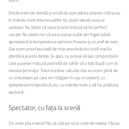
Oricât eram de atentă și oricât de ușor părea uitandu-mă la ea,
în mâinile mele totul era altfel. Nu știam decât ceea ce
vedeam. Nu știam că vasul și telul trebuia să fie perfect
uscate. Nu știam nici că ea scosese ouăle din frigier până
ajunseseră la temperatura camerei. Pusese și un praf de sare.
Dar eram prea fascinată de mișcarea brațului ca să mai fiu
atentă la aceste detalii. Și-apoi, nu puteai să lași compoziția în
care pusesei măsură potrivită de zahăr să o bați după cum iți
obosea ție brațul. Totul era bine calculat. Dar eu eram plină de
un entuziasm pe care mi-l băgam în cap incostient, cu
așteptarea închipuită că, eu, cu mâinile mele o să fac prăjitura
aia bună.
Spectator, cu fața la scenă
De unde știa mama? Nu se uita pe nicio carte de rețete. Făcea