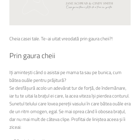
Cheia casei tale. Te-ai uitat vreodată prin gaura cheii?!
Prin gaura cheii
Iți amintești când o asistai pe mama ta sau pe bunica, cum
bătea ouăle pentru prăjitură?
Se desfășură acolo un adevărat tur de forță, de îndemănare,
iar tu te uitai la brațul ei care, la acea viteza își pierdea conturul.
Sunetul telului care lovea pereții vasului în care bătea ouăle era
de un ritm omogen, egal. Se mai oprea când îi obosea brațul,
dar nu mai mult de câteva clipe. Profitai de liniștea aceea și îi
ziceai: