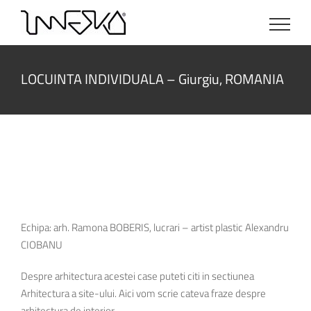
Skip
to
content
LOCUINTA INDIVIDUALA – Giurgiu, ROMANIA
Echipa: arh. Ramona BOBERIS, lucrari – artist plastic Alexandru
CIOBANU
Despre arhitectura acestei case puteti citi in sectiunea
Arhitectura a site-ului. Aici vom scrie cateva fraze despre
arhitectura de interior.