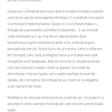
Dupa ce s-a finalizat executia casei a inceput imediat si partea
care se ocupa de amenajarea interioara. S-a realizat conceptul
si a inceput implementarea. Dupa ce s-a incheiat etapa cu
finisaje ale pardoselilor, peretilor si tavanelor, s-au montat
usile interioare si s-au mai facut cateva dotari. Apoi
beneficiarul a oprit evolutia lucrarilor si le-a reluat dupa o
perioada de trei ani. Acest lucru ne-a condus catre o refacere
de concept, care, insa, a integrat ceea ce era deja executat.
Incaperile sunt spatioase, atat pe zona de zi, situata la parter,
cat si pe zona de noapte, unde se gasesc trei suite de
dormitoare. Fiecare spatiu are o particularitate la nivel de
detaliu, de cromatica. Dormitoarele au charmul si eleganta
unor camere de hotel.
Mobilierul de stocare a fost exclusiv creat de noi. Un proiect cu
poveste si niste oameni minunati de care ne vom aminti toata
viata!