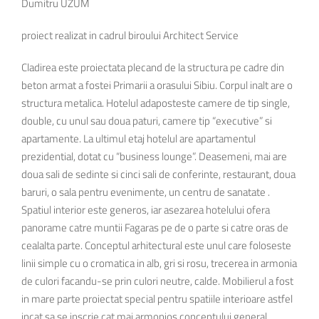
Dumitru UZUM
proiect realizat in cadrul biroului Architect Service
Cladirea este proiectata plecand de la structura pe cadre din
beton armat a fostei Primarii a orasului Sibiu. Corpul inalt are o
structura metalica. Hotelul adaposteste camere de tip single,
double, cu unul sau doua paturi, camere tip “executive” si
apartamente. La ultimul etaj hotelul are apartamentul
prezidential, dotat cu “business lounge”. Deasemeni, mai are
doua sali de sedinte si cinci sali de conferinte, restaurant, doua
baruri, o sala pentru evenimente, un centru de sanatate .
Spatiul interior este generos, iar asezarea hotelului ofera
panorame catre muntii Fagaras pe de o parte si catre oras de
cealalta parte. Conceptul arhitectural este unul care foloseste
linii simple cu o cromatica in alb, gri si rosu, trecerea in armonia
de culori facandu-se prin culori neutre, calde. Mobilierul a fost
in mare parte proiectat special pentru spatiile interioare astfel
incat sa se inscrie cat mai armonios conceptului general.