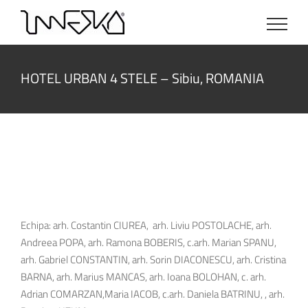
Skip
to
content
HOTEL URBAN 4 STELE – Sibiu, ROMANIA
Echipa: arh. Costantin CIUREA, arh. Liviu POSTOLACHE, arh.
Andreea POPA, arh. Ramona BOBERIS, c.arh. Marian SPANU,
arh. Gabriel CONSTANTIN, arh. Sorin DIACONESCU, arh. Cristina
BARNA, arh. Marius MANCAS, arh. Ioana BOLOHAN, c. arh.
Adrian COMARZAN,Maria IACOB, c.arh. Daniela BATRINU, , arh.