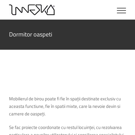
Skip
to
content
Dormitor oaspeti
Mobilierul de birou poate fi fie în spații destinate exclusiv cu
aceasta functiune, fie în spatii mixte, care la nevoie devin si
camere de oaspeți.
Se fac proiecte coordonate cu restul locuinței, cu rezolvarea
particulara a nevoilor utilizatorului si consilierea specialistului