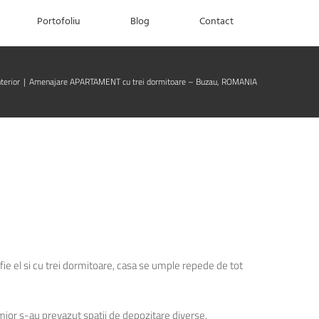
Portofoliu
Blog
Contact
terior
|
Amenajare APARTAMENT cu trei dormitoare – Buzau, ROMANIA
fie el si cu trei dormitoare, casa se umple repede de tot
mior s-au prevazut spatii de depozitare diverse.