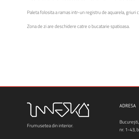
Paleta folosita a ramas intr-un registru de aquarela, griur
Zona de zi are deschidere catre o bucatarie spatioasa.
ADRESA
Bucureşti,
Frumusetea din interior.
nr. 1-43, 