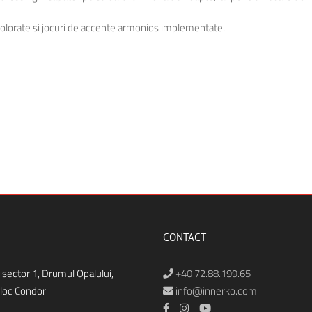
i colorate si jocuri de accente armonios implementate.
CONTACT
 sector 1, Drumul Opalului,
+40 72.88.199.65
bloc Condor
info@innerko.com