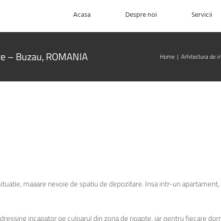
Acasa
Despre noi
Servicii
re – Buzau, ROMANIA
Home
|
Arhitectura de in
 situatie, maaare nevoie de spatiu de depozitare. Insa intr-un apartament, 
dressing incapator pe culoarul din zona de noapte, iar pentru fiecare dor