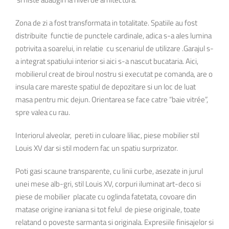
Zona de zi a fost transformata in totalitate. Spatiile au fost
distribuite functie de punctele cardinale, adica s-a ales lumina
potrivita a soarelui, in relatie cu scenariul de utilizare .Garajul s-
a integrat spatiului interior si aici s-a nascut bucataria. Aici,
mobilierul creat de biroul nostru si executat pe comanda, are o
insula care mareste spatiul de depozitare si un loc de luat
masa pentru mic dejun. Orientarea se face catre “baie vitrée”,
spre valea cu rau.
Interiorul alveolar, pereti in culoare liliac, piese mobilier stil
Louis XV dar si stil modern fac un spatiu surprizator.
Poti gasi scaune transparente, cu linii curbe, asezate in jurul
unei mese alb-gri, stil Louis XV, corpuri iluminat art-deco si
piese de mobilier placate cu oglinda fatetata, covoare din
matase origine iraniana si tot felul de piese originale, toate
relatand o poveste sarmanta si originala. Expresiile finisajelor si