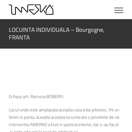
Skip
to
content
LOCUINTA INDIVIDUALA – Bourgogne,
FRANTA
Echipa: arh. Ramona BOBERIS
Locul unde este amplasata aceasta casa este pitoresc. Pe un
teren in panta, aceasta aceasta locuinta are o priveliste de rai.
Interventia INNERKO a fost in speta la interior, dar s-au facut
si niste adaugiri la nivel de arhitectura.